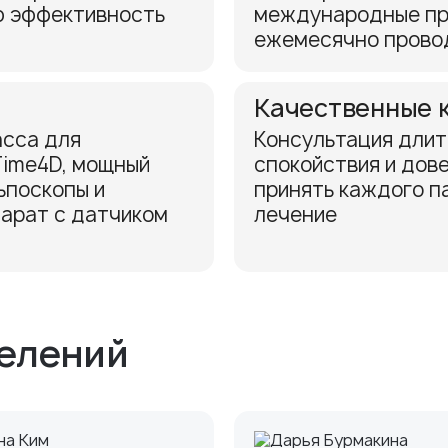
ю эффективность
международные пр
ежемесячно провод
Качественные 
асса для
Консультация длит
Time4D, мощный
спокойствия и дов
ьпоскопы и
принять каждого п
парат с датчиком
лечение
елений