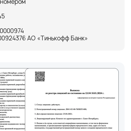
 номером
45
50000974
000924376 АО «Тинькофф Банк»