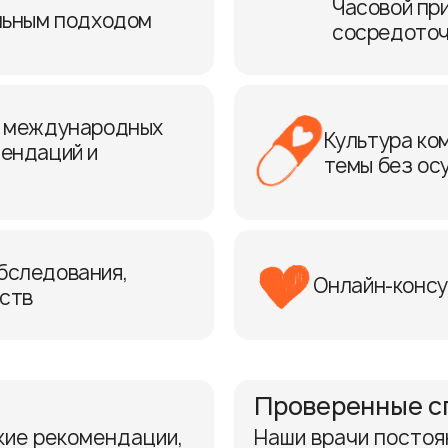
Часовой при
льным подходом
сосредоточ
е международных
Культура ко
мендаций и
темы без ос
бследования,
Онлайн-консу
рств
Проверенные с
кие рекомендации,
Наши врачи постоя