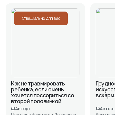
Специально для вас
Как не травмировать
Грудно
ребенка, если очень
искусс
хочется поссориться со
вскарм
второй половинкой
Автор:
Автор:
Цветкова Анастасия Денисовна
Бельмасо