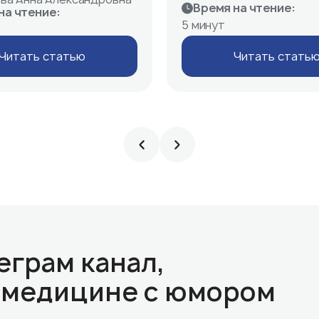
Время на чтение:
на чтение:
5 минут
Читать статью
Читать стать
еграм канал,
о медицине с юмором