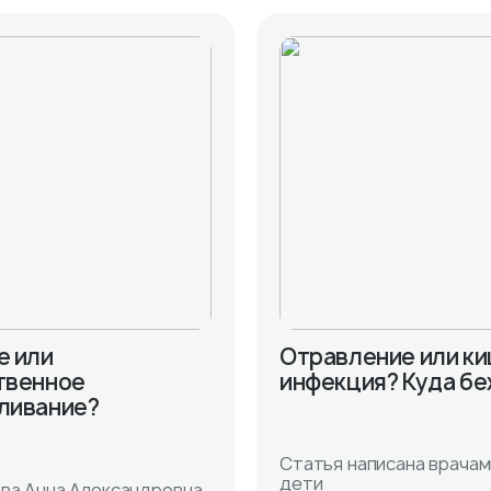
е или
Отравление или к
твенное
инфекция? Куда б
ливание?
Статья написана врачам
дети
ва Анна Александровна