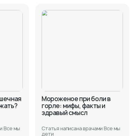
ишечная
Мороженое при боли в
ежать?
горле: мифы, факты и
здравый смысл
и Все мы
Статья написана врачами Все мы
дети