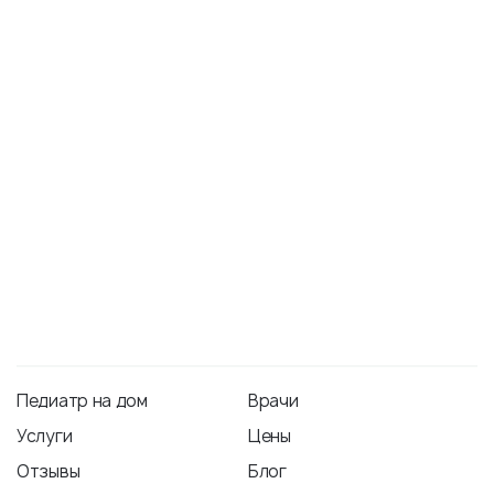
до 19:00 врач приедет сегодня, после 19:00 —
утром следующего дня.
Отправить
Отправляя данные, вы соглашаетесь с
политикой конфиденциальности
Вы можете записаться по телефону
+7
(812) 214-09-89
Или можете написать нам в
Педиатр на дом
Врачи
Услуги
Цены
Отзывы
Блог