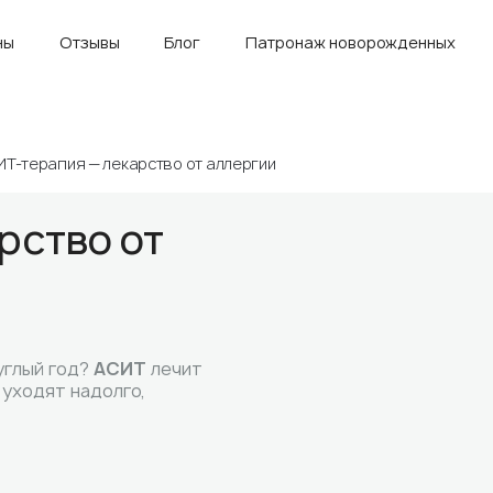
ны
Отзывы
Блог
Патронаж новорожденных
Т-терапия — лекарство от аллергии
рство от
углый год?
АСИТ
лечит
 уходят надолго,