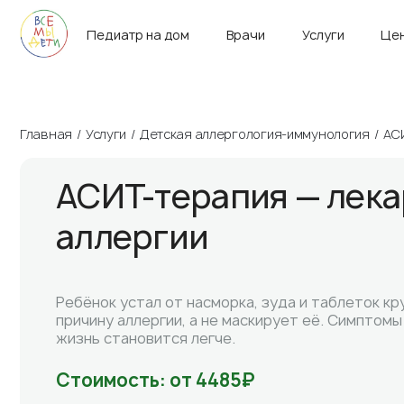
г. Санкт-Петербург
Пн-Вс 9:00 – 21:00
Педиатр на дом
Врачи
Услуги
Це
Главная
Услуги
Детская аллергология-иммунология
АСИ
АСИТ-терапия — лека
аллергии
Ребёнок устал от насморка, зуда и таблеток кр
причину аллергии, а не маскирует её. Симптомы
жизнь становится легче.
Стоимость: от 4485₽