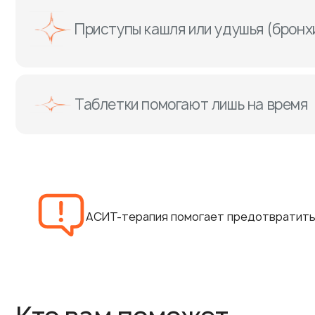
Приступы кашля или удушья (бронх
Таблетки помогают лишь на время
АСИТ-терапия помогает предотвратить п