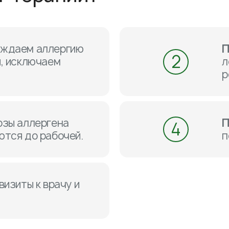
ждаем аллергию
П
2
, исключаем
л
р
озы аллергена
П
4
ются до рабочей.
п
изиты к врачу и