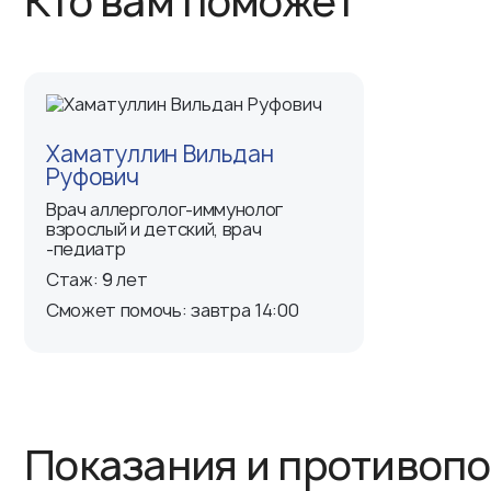
Кто вам поможет
Хаматуллин Вильдан
Руфович
Врач аллерголог-иммунолог
взрослый и детский, врач
-педиатр
Стаж: 9 лет
Сможет помочь: завтра 14:00
Записаться на прием
Показания и противоп