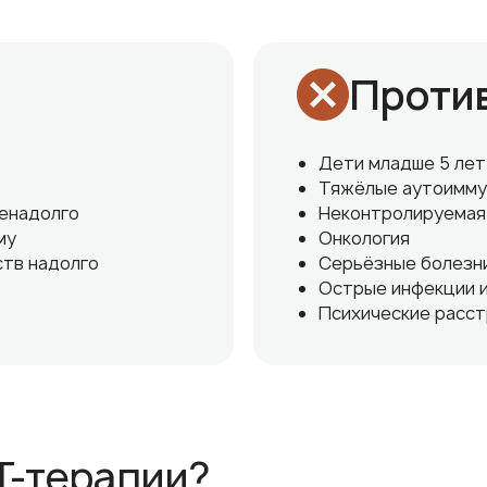
Проти
Дети младше 5 лет
Тяжёлые аутоимму
ненадолго
Неконтролируемая
му
Онкология
ств надолго
Серьёзные болезн
Острые инфекции и
Психические расс
Т-терапии?