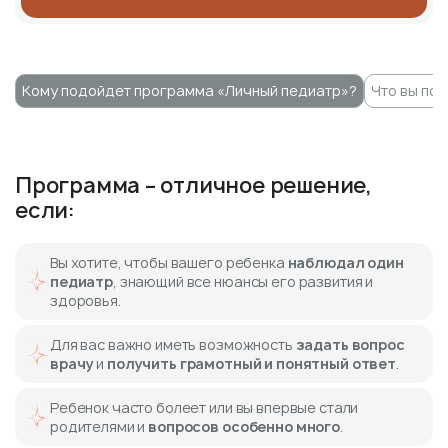
Кому подойдет программа «Личный педиатр»?
Что вы по
Программа – отличное решение,
если:
Вы хотите, чтобы вашего ребенка
наблюдал один
педиатр
, знающий все нюансы его развития и
здоровья.
Для вас важно иметь возможность
задать вопрос
врачу
и
получить грамотный и понятный ответ
.
Ребенок часто болеет или вы впервые стали
родителями и
вопросов особенно много
.