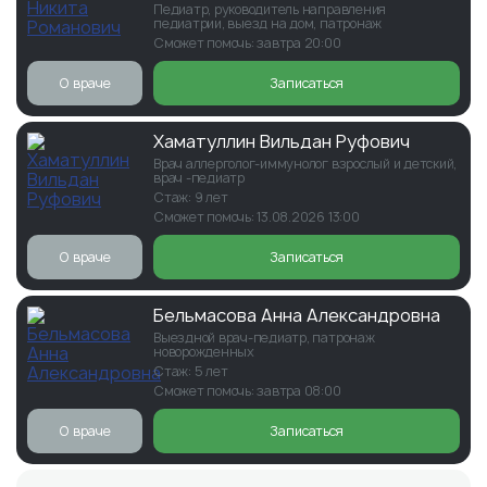
Педиатр, руководитель направления
педиатрии, выезд на дом, патронаж
Сможет помочь: завтра 20:00
О враче
Записаться
Хаматуллин Вильдан Руфович
Врач аллерголог-иммунолог взрослый и детский,
врач -педиатр
Стаж: 9 лет
Сможет помочь: 13.08.2026 13:00
О враче
Записаться
Бельмасова Анна Александровна
Выездной врач-педиатр, патронаж
новорожденных
Стаж: 5 лет
Сможет помочь: завтра 08:00
О враче
Записаться