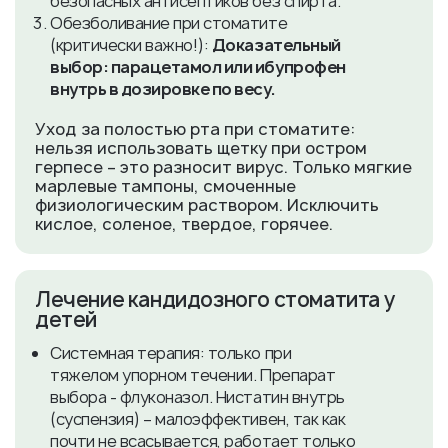
безопасных антисептиков без спирта.
Обезболивание при стоматите
(критически важно!):
Доказательный
выбор: парацетамол или ибупрофен
внутрь в дозировке по весу.
Уход за полостью рта при стоматите:
нельзя использовать щетку при остром
герпесе – это разносит вирус. Только мягкие
марлевые тампоны, смоченные
физиологическим раствором. Исключить
кислое, соленое, твердое, горячее.
​Лечение кандидозного стоматита у
детей
Системная терапия: только при
тяжелом упорном течении. Препарат
выбора - флуконазол. Нистатин внутрь
(суспензия) – малоэффективен, так как
почти не всасывается, работает только