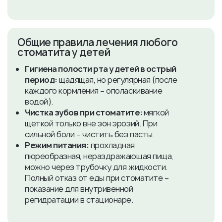
Общие правила лечения любого
стоматита у детей
Гигиена полости рта у детей в острый
период:
щадящая, но регулярная (после
каждого кормления – ополаскивание
водой).
Чистка зубов при стоматите:
мягкой
щеткой только вне зон эрозий. При
сильной боли – чистить без пасты.
Режим питания:
прохладная
пюреобразная, нераздражающая пища,
можно через трубочку для жидкости.
Полный отказ от еды при стоматите –
показание для внутривенной
регидратации в стационаре.