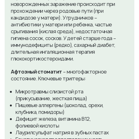
новорожденных заражение происходит при
прохождении через родовые пути (при
кандидозе у матери). У грудничков –
антибиотики у матери или ребенка, частые
срыгивания (кислая среда), недостаточная
гигиена сосок, сосков. У детей старше года –
иммунодефициты (редко), сахарный диабет,
длительная ингаляционная терапия
глюкокортикостероидами.
Афтозный стоматит
– многофакторное
состояние. Ключевые триггеры:
Микротравмы слизистой рта
(прикусывание, жесткая пища)
Пищевые аллергены (шоколад, орехи,
клубника, помидоры)
Дефицит железа, витамина В12,
фолиевой кислоты
Лаурилсульфат натрия в зубных пастах