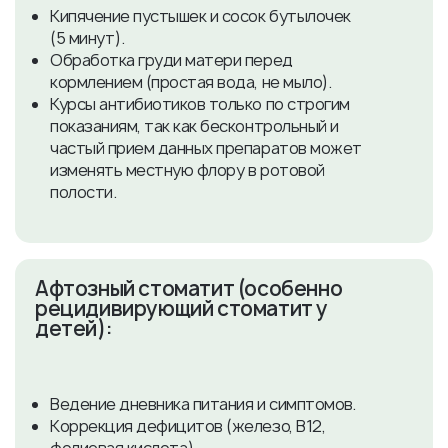
Кипячение пустышек и сосок бутылочек
(5 минут).
Обработка груди матери перед
кормлением (простая вода, не мыло).
Курсы антибиотиков только по строгим
показаниям, так как бесконтрольный и
частый прием данных препаратов может
изменять местную флору в ротовой
полости.
​Афтозный стоматит (особенно
рецидивирующий стоматит у
детей):
Ведение дневника питания и симптомов.
Коррекция дефицитов (железо, В12,