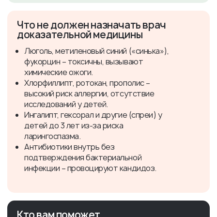
Что не должен назначать врач
доказательной медицины
Люголь, метиленовый синий («синька»),
фукорцин – токсичны, вызывают
химические ожоги.
Хлорфиллипт, ротокан, прополис –
высокий риск аллергии, отсутствие
исследований у детей.
Ингалипт, гексорал и другие (спреи) у
детей до 3 лет из-за риска
ларингоспазма.
Антибиотики внутрь без
подтверждения бактериальной
инфекции – провоцируют кандидоз.
Кто вам поможет