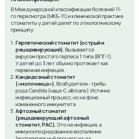
В Международной классификации болезней 11-
го пересмотра (МКБ-11) и клинической практике
стоматиты у детей делят по этиологическому
принципу:
Герпетический стоматит (острый и
рецидивирующий).
Вызывается
вирусом простого герпеса 1 типа (ВПГ-1).
У детей до 3 лет обычно протекает как
первичная инфекция.
Кандидозный стоматит
(«молочница»).
Возбудители - грибы
рода Candida (чаще C. albicans). Истинно
инфекционный процесс, но на фоне
измененного иммунитета.
Афтозный стоматит
(рецидивирующий афтозный
стоматит, РАС).
Это не инфекция, а
иммуноопосредованное воспаление
(воспалительный процесс из-за