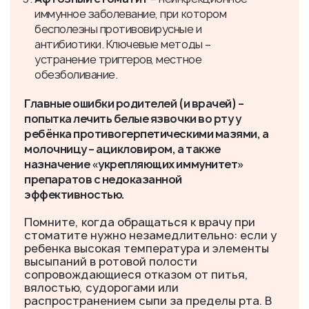
иммунное заболевание, при котором
бесполезны противовирусные и
антибиотики. Ключевые методы –
устранение триггеров, местное
обезболивание.
Главные ошибки родителей (и врачей) –
попытка лечить белые язвочки во рту у
ребёнка противогерпетическими мазями, а
молочницу – ацикловиром, а также
назначение «укрепляющих иммунитет»
препаратов с недоказанной
эффективностью.
Помните, когда обращаться к врачу при
стоматите нужно незамедлительно: если у
ребенка высокая температура и элементы
высыпаний в ротовой полости
сопровождающиеся отказом от питья,
вялостью, судорогами или
распространением сыпи за пределы рта. В