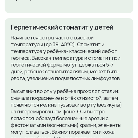
Герпетический стоматит у детей
Начинается остро, часто с высокой
температуры (до 39–40°С). Стоматит и
температура у ребёнка- классический дебют
герпеса. Высокая температура и стоматит при
герпетической форме могут держаться 5-7
дней, ребенок становится вялым, может быть
рвота, увеличение подчелюстных лимфоузлов.
Высыпания во рту у ребёнка проходят стадии:
сначала покраснение и отёк слизистой, затем
появляются мелкие пузырьки во рту (везикулы)
на гиперемированном фоне. Они быстро
лопаются, образуя болезненные эрозии с
фестончатыми (волнистыми) краями, элементы
могут сливаться. Важно: поражается и кожа