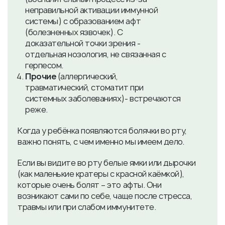
неправильной активации иммунной
системы) с образованием афт
(болезненных язвочек). С
доказательной точки зрения -
отдельная нозология, не связанная с
герпесом.
Прочие
(аллергический,
травматический, стоматит при
системных заболеваниях)- встречаются
реже.
Когда у ребёнка появляются болячки во рту,
важно понять, с чем именно мы имеем дело.
Если вы видите во рту белые ямки или дырочки
(как маленькие кратеры с красной каёмкой),
которые очень болят – это афты. Они
возникают сами по себе, чаще после стресса,
травмы или при слабом иммунитете.