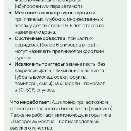
(ибупрофен или парацетамол).
Местные глюкокортикостероиды
–
при тяжелых, глубоких, множественных
афтах у детей старше 6-8 лет строго по
назначению врача.
Системные средства:
при частых
рецидивах (более 6 эпизодов в год) –
могут назначать преднизолон коротким
курсом.
Исключить триггеры
: замена пасты без
лаурилсульфата, элиминационная диета
(убрать шоколад, орехи, фрукты,
помидоры, сыры) на 4 недели – помогает
в 30–50% случаев.
Что не работает:
Ацикловир при афтозном
стоматите полностью бесполезен (доказано).
Также не работают иммуномодуляторы типа
«Виферона» местно – нет исследований
высокого качества.