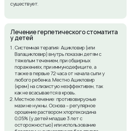
существует.
​Лечение герпетического стоматита
у детей
Системная терапия: Ацикловир (или
Валацикловир) внутрь показан детям с
тяжелым течением, при обширных
поражениях, при иммунодефиците, а
также в первые 72 часа от начала сыпи у
любого ребенка. Местно Ацикловир
(крем) на слизистую неэффективен, так
как не всасывается в кровь.
Местное лечение: противовирусные
мази не нужны. Основа – регулярное
орошение раствором хлоргексидина
0,05% (у детей младше 3 лет с
осторожностью) или использование