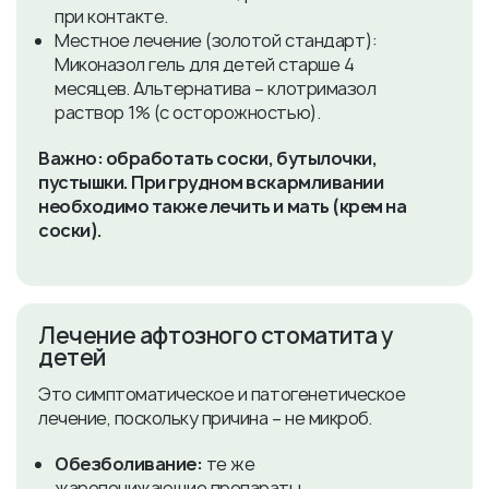
при контакте.
Местное лечение (золотой стандарт):
Миконазол гель для детей старше 4
месяцев. Альтернатива – клотримазол
раствор 1% (с осторожностью).
Важно: обработать соски, бутылочки,
пустышки. При грудном вскармливании
необходимо также лечить и мать (крем на
соски).
​Лечение афтозного стоматита у
детей
Это симптоматическое и патогенетическое
лечение, поскольку причина – не микроб.
Обезболивание:
те же
жаропонижающие препараты