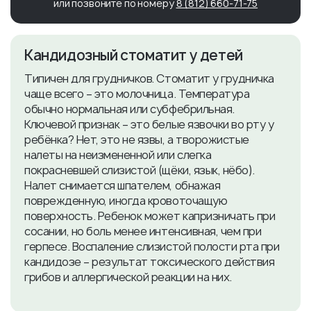
или позвоните по номеру
8 (812) 660-71-75
Кандидозный стоматит у детей
Типичен для грудничков. Стоматит у грудничка
чаще всего – это молочница. Температура
обычно нормальная или субфебрильная.
Ключевой признак – это белые язвочки во рту у
ребёнка? Нет, это не язвы, а творожистые
налеты на неизмененной или слегка
покрасневшей слизистой (щёки, язык, нёбо).
Налет снимается шпателем, обнажая
поврежденную, иногда кровоточащую
поверхность. Ребенок может капризничать при
сосании, но боль менее интенсивная, чем при
герпесе. Воспаление слизистой полости рта при
кандидозе – результат токсического действия
грибов и аллергической реакции на них.