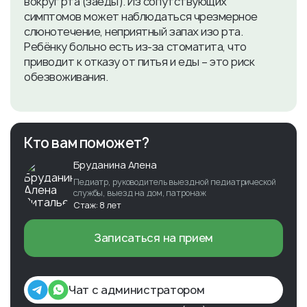
вокруг рта (заеды). Из сопутствующих
симптомов может наблюдаться чрезмерное
слюнотечение, неприятный запах изо рта.
Ребёнку больно есть из-за стоматита, что
приводит к отказу от питья и еды – это риск
обезвоживания.
Кто вам поможет?
Бруданина Алена
Педиатр, руководитель выездной педиатрической
службы, выезд на дом, патронаж
Стаж: 8 лет
Записаться на прием
Чат с администратором