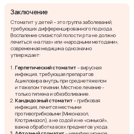
Заключение
Стоматит у детей – это группа заболеваний,
требующих дифференцированного подхода.
Воспаление слизистой полости рта не должно
лечиться «на глаз» или «народными методами»,
современная медицина однозначно
утверждает:
Герпетический стоматит
– вирусная
инфекция, требующая препаратов
Ацикловира внутрь при среднетяжелом
и тяжелом течении. Местное лечение -
только гигиена и обезболивание.
Кандидозный стоматит
– грибковая
инфекция, лечится местными
противогрибковыми (Миконазол,
Клотримазол), а не содой и не «синькой»,
важна обработка всех предметов ухода.
Афтозный стоматит
– неинфекционное