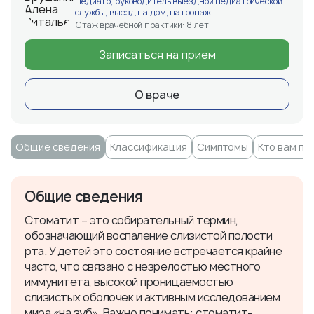
Педиатр, руководитель выездной педиатрической
службы, выезд на дом, патронаж
Стаж врачебной практики: 8 лет
Записаться на прием
О враче
Общие сведения
Классификация
Симптомы
Кто вам п
Общие сведения
Стоматит – это собирательный термин,
обозначающий воспаление слизистой полости
рта. У детей это состояние встречается крайне
часто, что связано с незрелостью местного
иммунитета, высокой проницаемостью
слизистых оболочек и активным исследованием
мира «на зуб». Важно понимать: стоматит-