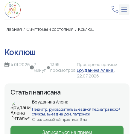
Главная
Симптомы и состояния
Коклюш
Коклюш
14.01.2026
7
1395
Проверено врачом
минут
просмотров
Бруданина Алена
,
22.07.2026
Статья написана
Бруданина Алена
Педиатр, руководитель выездной педиатрической
службы, выезд на дом, патронаж
Стаж врачебной практики: 8 лет
Записаться на прием