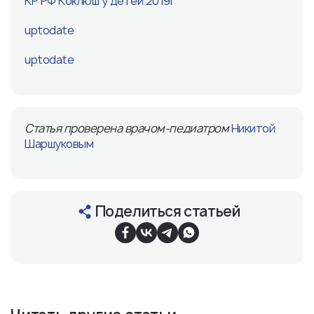
КР РФ Коклюш у детей 2019г
uptodate
uptodate
Статья проверена врачом-педиатром
Никитой
Шаршуковым
Поделиться статьей