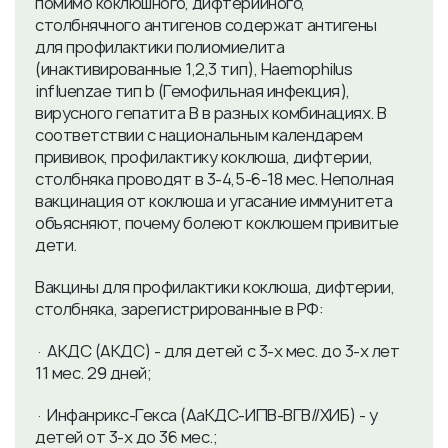
помимо коклюшного, дифтерийного,
столбнячного антигенов содержат антигены
для профилактики полиомиелита
(инактивированные 1,2,3 тип), Haemophilus
influenzae тип b (Гемофильная инфекция),
вирусного гепатита В в разных комбинациях. В
соответствии с национальным календарем
прививок, профилактику коклюша, дифтерии,
столбняка проводят в 3-4,5-6-18 мес. Неполная
вакцинация от коклюша и угасание иммунитета
объясняют, почему болеют коклюшем привитые
дети.
Вакцины для профилактики коклюша, дифтерии,
столбняка, зарегистрированные в РФ:
· АКДС (АКДС) - для детей с 3-х мес. до 3-х лет
11 мес. 29 дней;
· Инфанрикс-Гекса (АаКДС-ИПВ-ВГВ//ХИБ) - у
детей от 3-х до 36 мес.;