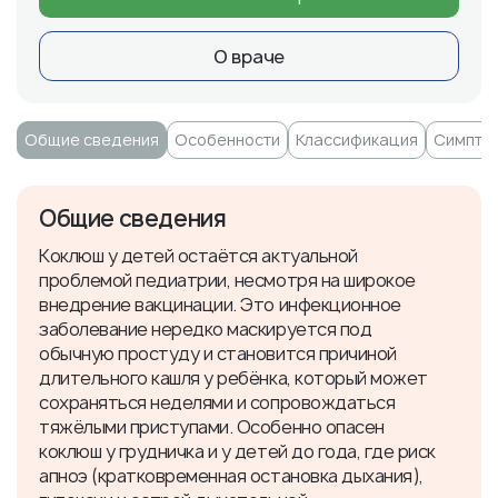
О враче
Общие сведения
Особенности
Классификация
Симпто
Общие сведения
Коклюш у детей остаётся актуальной
проблемой педиатрии, несмотря на широкое
внедрение вакцинации. Это инфекционное
заболевание нередко маскируется под
обычную простуду и становится причиной
длительного кашля у ребёнка, который может
сохраняться неделями и сопровождаться
тяжёлыми приступами. Особенно опасен
коклюш у грудничка и у детей до года, где риск
апноэ (кратковременная остановка дыхания),