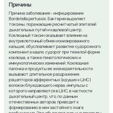
Причины
Причина заболевания - инфицирование
Bordetella pertussis. Бактерия выделяет
токсины, поражающие реснитчатый эпителий
дыхательных путей и кашлевой центр.
Коклюшный токсин оказывает влияние на
внутриклеточный обмен ионизированного
кальция, обусловливает развитие судорожного
компонента кашля, судорог при тяжелой форме
коклюша, а также гематологических и
иммунологических изменений. Коклюшная
палочка и продукты ее жизнедеятельности
вызывают длительное раздражение
рецепторов афферентных (идущих к ЦНС)
волокон блуждающего нерва, импульсы с
которого направляются в ЦНС, в частности
дыхательный центр, что, по данным
отечественных авторов, приводит к
формированию в нем застойного очага