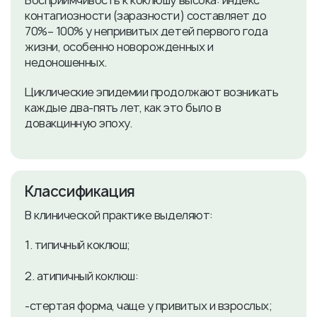
Восприимчивость к коклюшу высока: индекс
контагиозности (заразности) составляет до
70%– 100% у непривитых детей первого года
жизни, особенно новорожденных и
недоношенных.
Циклические эпидемии продолжают возникать
каждые два-пять лет, как это было в
довакцинную эпоху.
Классификация
В клинической практике выделяют:
1. типичный коклюш;
2. атипичный коклюш:
-стертая форма, чаще у привитых и взрослых;