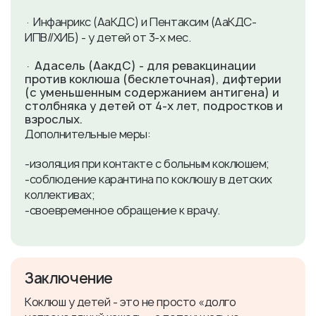
· Инфанрикс (АаКДС) и Пентаксим (АаКДС-
ИПВ//ХИБ) - у детей от 3-х мес.
· Адасель (АакдС) - для ревакцинации
против коклюша (бесклеточная), дифтерии
(с уменьшенным содержанием антигена) и
столбняка у детей от 4-х лет, подростков и
взрослых.
Дополнительные меры:
-изоляция при контакте с больным коклюшем;
-соблюдение карантина по коклюшу в детских
коллективах;
-своевременное обращение к врачу.
Заключение
Коклюш у детей - это не просто «долго